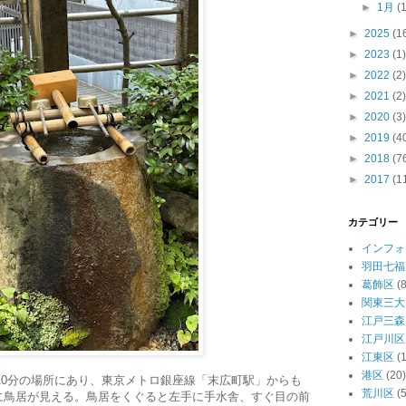
►
1月
(
►
2025
(1
►
2023
(1)
►
2022
(2)
►
2021
(2)
►
2020
(3)
►
2019
(4
►
2018
(7
►
2017
(1
カテゴリー
インフォ
羽田七福
葛飾区
(8
関東三大
江戸三森
江戸川区
江東区
(
港区
(20)
10分の場所にあり、東京メトロ銀座線「末広町駅」からも
荒川区
(5
に鳥居が見える。鳥居をくぐると左手に手水舎、すぐ目の前