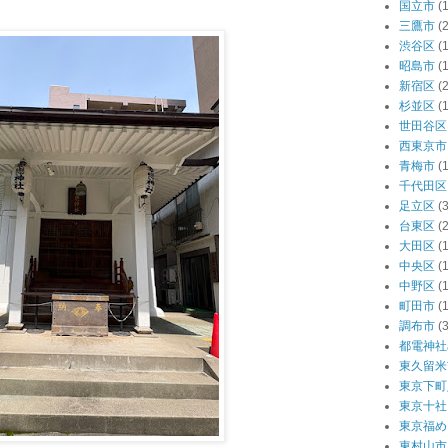
国立市
(1
三鷹市
(2
渋谷区
(
昭島市
(1
新宿区
(
杉並区
(
世田谷区
西東京市
青梅市
(1
千代田区
足立区
(3
台東区
(
大田区
(
中央区
(
中野区
(
町田市
(1
調布市
(3
都電神社
東久留米
東京下町
東京十社
東京福め
東村山市