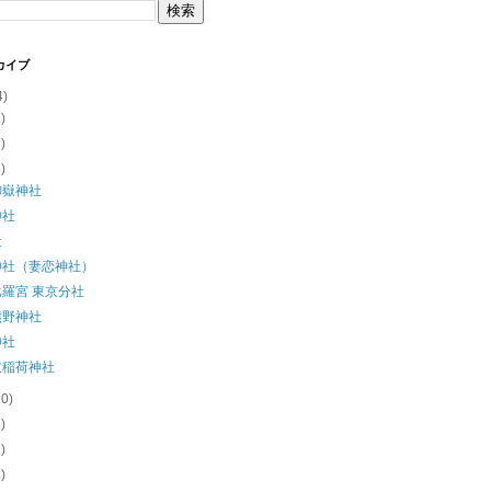
カイブ
4)
2)
9)
8)
御嶽神社
神社
社
神社（妻恋神社）
羅宮 東京分社
熊野神社
神社
伎稲荷神社
10)
1)
1)
2)