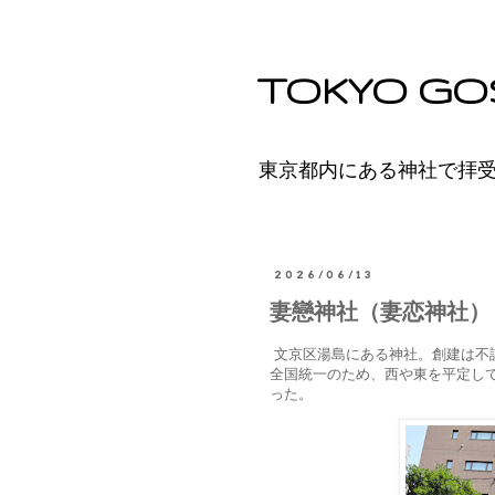
TOKYO GO
東京都内にある神社で拝
2026/06/13
妻戀神社（妻恋神社）
文京区湯島にある神社。創建は不
全国統一のため、西や東を平定し
った。