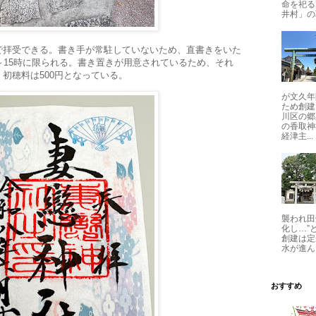
命を祀る
井村」の
で拝受できる。書き手が常駐していないため、直書きをいた
～15時に限られる。書き置きが用意されているため、それ
初穂料は500円となっている。
が文久年
ため創建
川区の郷
の香取神
経津主...
襲われ田
化し…”
創建は定
水が進ん
おすすめ