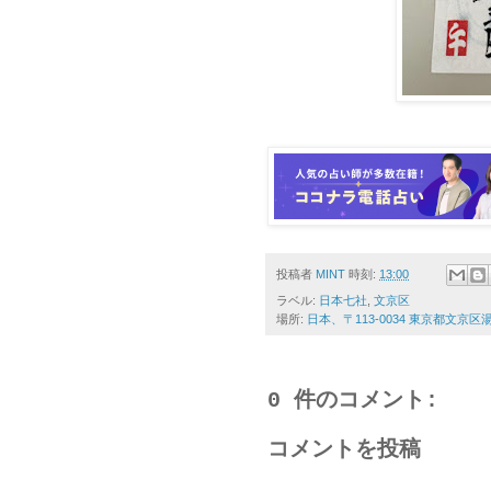
投稿者
MINT
時刻:
13:00
ラベル:
日本七社
,
文京区
場所:
日本、〒113-0034 東京都文京
0 件のコメント:
コメントを投稿