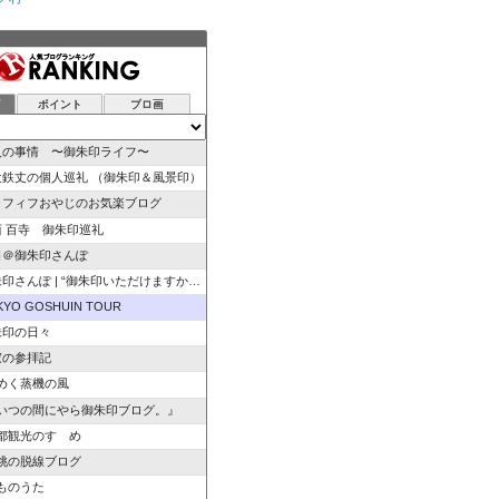
グ
ポイント
ブロ画
人の事情 〜御朱印ライフ〜
辻鉄丈の個人巡礼 （御朱印＆風景印）
ラフィフおやじのお気楽ブログ
西 百寺 御朱印巡礼
日＠御朱印さんぽ
さんぽ | “御朱印いただけますか”のひと言から始ま…
KYO GOSHUIN TOUR
朱印の日々
寂の参拝記
めく蒸機の風
いつの間にやら御朱印ブログ。』
都観光のすゝめ
桃の脱線ブログ
ものうた