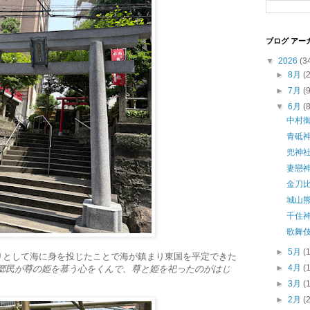
ブログ アー
▼
2026
(3
►
8月
(
►
7月
(
▼
6月
(
中村
青砥
兜神
妻戀
金刀比
城山
千住
歌舞
►
5月
(
りとして海に身を投じたことで海が鎮まり東国を平定できた
►
4月
(
郷民が尊の姫を慕う心をくんで、尊と姫を祀ったのがはじ
►
3月
(
►
2月
(