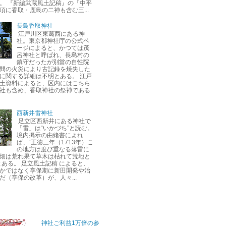
。 『新編武蔵風土記稿』の「中平
項に香取・鹿島の二神も含む三...
長島香取神社
江戸川区東葛西にある神
社。東京都神社庁の公式ペ
ージによると、かつては茂
呂神社と呼ばれ、長島村の
鎮守だったが別當の自性院
間の火災により古記録を焼失した
に関する詳細は不明とある。 江戸
土資料によると、区内にはこちら
社も含め、香取神社の祭神である
西新井雷神社
足立区西新井にある神社で
「雷」は“いかづち”と読む。
境内掲示の由緒書によれ
ば、“正徳三年（1713年）こ
の地方は度び重なる落雷に
畑は荒れ果て草木は枯れて荒地と
とある。 足立風土記稿 によると、
かではなく享保期に新田開発や治
だ（享保の改革）が、人々...
神社ご利益1万倍の参