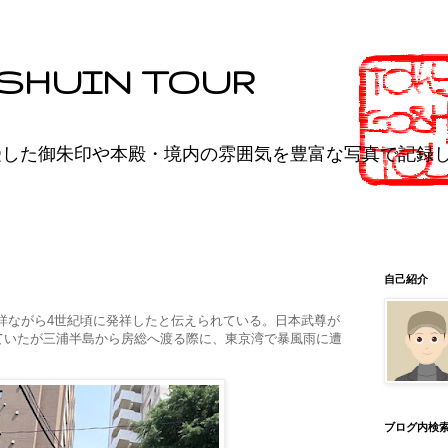
SHUIN TOUR
受した御朱印や本殿・境内の雰囲気を豊富な写真で記録
自己紹介
詳ながら4世紀頃に発祥したと伝えられている。日本武尊が
ていたが三浦半島から房総へ渡る際に、東京湾で暴風雨に遭
ブログ内検