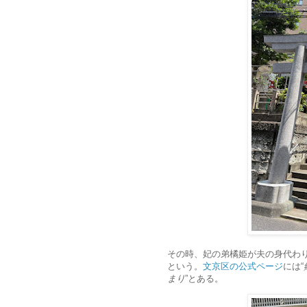
その時、妃の弟橘姫が夫の身代わ
という。
文京区の公式ページ
には“
まり
”とある。