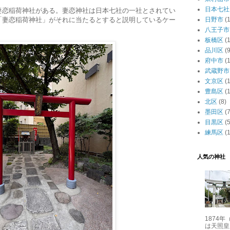
日本七社
妻恋稲荷神社がある。妻恋神社は日本七社の一社とされてい
日野市
(1
「妻恋稲荷神社」がそれに当たるとすると説明しているケー
八王子市
板橋区
(
品川区
(9
府中市
(1
武蔵野市
文京区
(
豊島区
(
北区
(8)
墨田区
(7
目黒区
(5
練馬区
(
人気の神社
1874
は天照皇