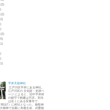
(2)
)
(2)
12)
)
)
(2)
15)
11)
)
)
11)
平井天祖神社
江戸川区平井にある神社。
江戸川区の 文化財・史跡ペ
ージ によると、旧中平井村
の鎮守で創建は不詳。別当
は近くにある安養寺で、
年（明治7）に村社となった。御祭神
大御神で合殿に布都主命、武甕槌