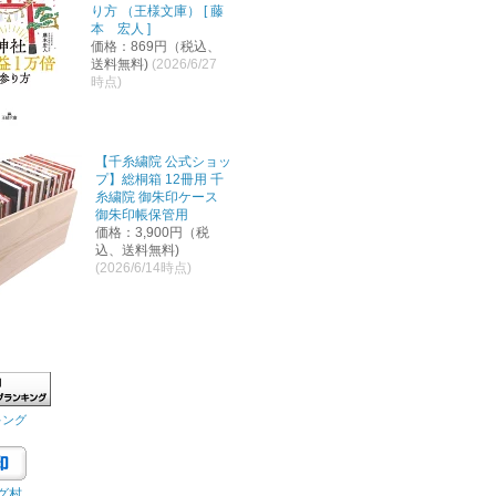
り方 （王様文庫） [ 藤
本 宏人 ]
価格：869円（税込、
送料無料)
(2026/6/27
時点)
【千糸繍院 公式ショッ
プ】総桐箱 12冊用 千
糸繍院 御朱印ケース
御朱印帳保管用
価格：3,900円（税
込、送料無料)
(2026/6/14時点)
キング
グ村