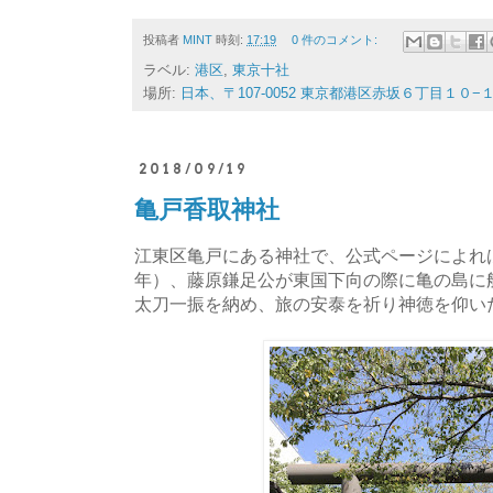
投稿者
MINT
時刻:
17:19
0 件のコメント:
ラベル:
港区
,
東京十社
場所:
日本、〒107-0052 東京都港区赤坂６丁目１０−
2018/09/19
亀戸香取神社
江東区亀戸にある神社で、公式ページによれば
年）、藤原鎌足公が東国下向の際に亀の島に
太刀一振を納め、旅の安泰を祈り神徳を仰い