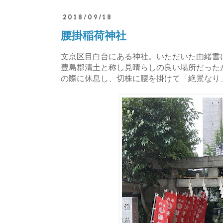
2018/09/18
腰掛稲荷神社
文京区目白台にある神社。いただいた由緒書
豊島郡清土と称し見晴らしの良い場所だった
の際に休息し、切株に腰を掛けて「絶景なり