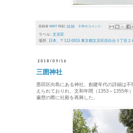
投稿者
MINT
時刻:
16:56
0 件のコメント:
ラベル:
文京区
場所:
日本、〒112-0015 東京都文京区目白台３丁目２
2018/09/16
三囲神社
墨田区向島にある神社。創建年代の詳細は不
えられておりれ、文和年間（1353～1355
遍歴の際に社殿を再興した。