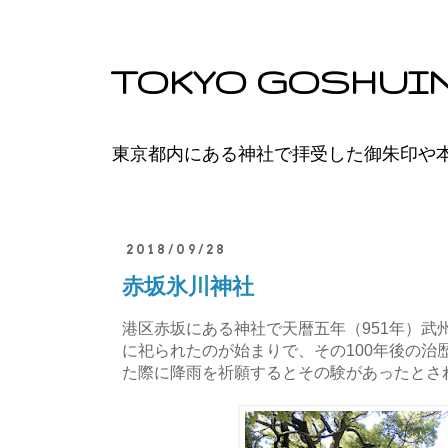
TOKYO GOSHUI
東京都内にある神社で拝受した御朱印や
2018/09/28
赤坂氷川神社
港区赤坂にある神社で天暦五年（951年）武
に祀られたのが始まりで、その100年後の治
た際に降雨を祈願するとその験があったとさ