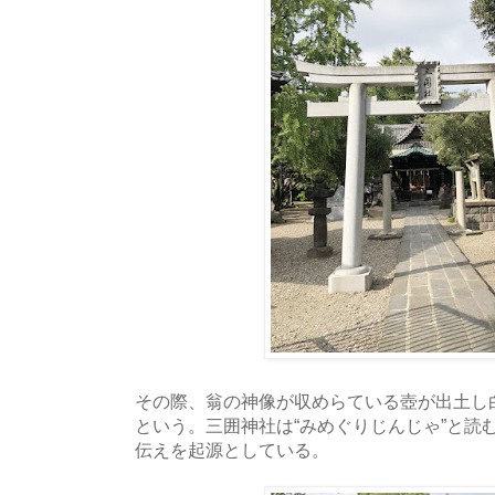
その際、翁の神像が収めらている壺が出土し
という。三囲神社は“みめぐりじんじゃ”と読
伝えを起源としている。