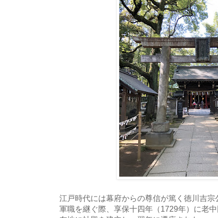
江戸時代には幕府からの尊信が篤く徳川吉宗公
軍職を継ぐ際、享保十四年（1729年）に老