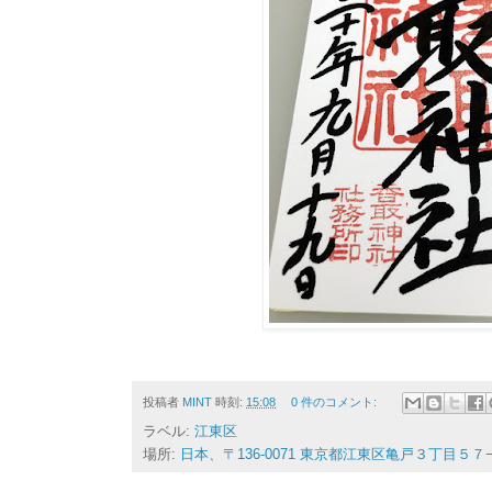
投稿者
MINT
時刻:
15:08
0 件のコメント:
ラベル:
江東区
場所:
日本、〒136-0071 東京都江東区亀戸３丁目５７