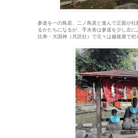
参道を一の鳥居、二ノ鳥居と進んで正面が社
るかたちになるが、手水舎は参道を少し左に
比寿・大国神（月読社）で元々は越後屋で祀