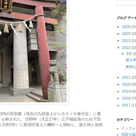
ブログ アー
►
2026
(3
►
2025
(1
►
2023
(1)
▼
2022
(2)
▼
3月
(
築土
東村
►
2021
(2)
►
2020
(3)
►
2019
(4
►
2018
(7
►
2017
(1
平河村内の田安郷（現在の九段坂上からモチノキ坂付近）に遷
も称された。1589年（天正17年）江戸城拡張のため下田
カテゴリー
6年（元和2年）に新宿区筑土八幡町へと移転し、築土神と改称
インフォ
羽田七福