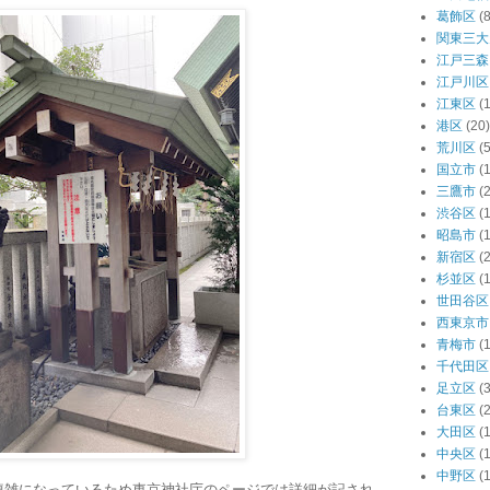
葛飾区
(8
関東三大
江戸三森
江戸川区
江東区
(
港区
(20)
荒川区
(5
国立市
(1
三鷹市
(2
渋谷区
(
昭島市
(1
新宿区
(
杉並区
(
世田谷区
西東京市
青梅市
(1
千代田区
足立区
(3
台東区
(
大田区
(
中央区
(
中野区
(
複雑になっているため東京神社庁のページでは詳細が記され