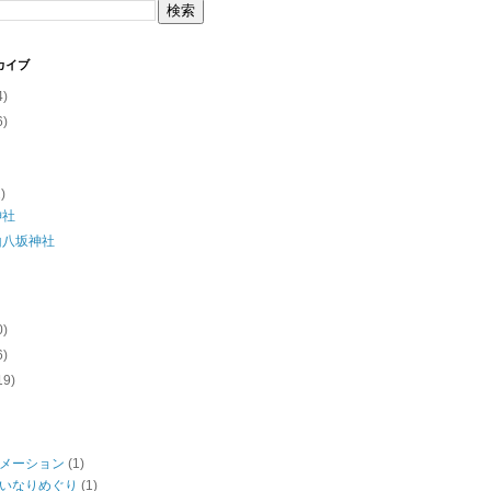
カイブ
4)
6)
2)
神社
山八坂神社
0)
6)
19)
メーション
(1)
いなりめぐり
(1)