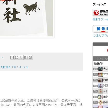
ランキング
御朱印ラン
にほんブロ
ント:
ランキン
田区九段北１丁目１４−２１
大
1位
ア
2位
和
3位
関
4位
休
5位
御朱印
6位
は武蔵野牛頭天王。ご祭神は素盞嗚命だが、公式ページに
静
7位
をはじめ、数回の火災により不明とのこと。昔は天王宮、祇
TO