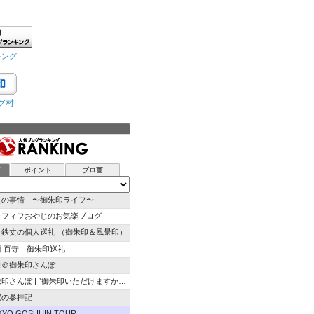
キング
グ村
グ
ポイント
ブロ画
人の事情 〜御朱印ライフ〜
ラフィフおやじのお気楽ブログ
辻鉄丈の個人巡礼 （御朱印＆風景印）
西 百寺 御朱印巡礼
日＠御朱印さんぽ
さんぽ | “御朱印いただけますか”のひと言から始ま…
寂の参拝記
KYO GOSHUIN TOUR