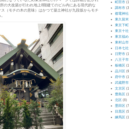
町田市
(1
社務所の大改築が行われ地上8階建てのビル内にある現代的な
調布市
(3
クス（モチの木の意味）はかつて築土神社が九段坂からモチ
都電神社
る。
東久留米
東京下町
東京十社
東京福め
東村山市
日本七社
日野市
(1
八王子市
板橋区
(
品川区
(9
府中市
(1
武蔵野市
文京区
(
豊島区
(
北区
(8)
墨田区
(7
目黒区
(5
練馬区
(