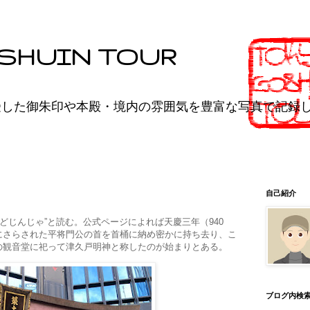
SHUIN TOUR
受した御朱印や本殿・境内の雰囲気を豊富な写真で記録
自己紹介
どじんじゃ”と読む。公式ページによれば天慶三年（940
にさらされた平将門公の首を首桶に納め密かに持ち去り、こ
の観音堂に祀って津久戸明神と称したのが始まりとある。
ブログ内検