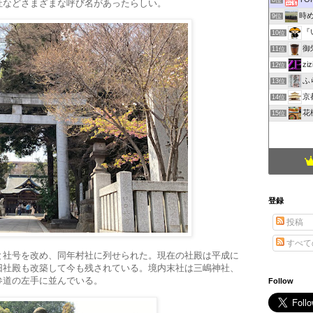
8位
社などさまざまな呼び名があったらしい。
時
9位
『
10位
御
11位
z
12位
ふ
13位
京
14位
花
15位
登録
投稿
すべて
と社号を改め、同年村社に列せられた。現在の社殿は平成に
旧社殿も改築して今も残されている。境内末社は三嶋神社、
参道の左手に並んでいる。
Follow