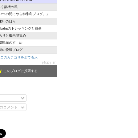
めく蒸機の風
いつの間にやら御朱印ブログ。』
朱印の日々
izibabaのトレッキングと彼是
らりと御朱印集め
都観光のすゝめ
桃の脱線ブログ
このカテゴリを全て表示
参加する
このブログに投票する
のコメント