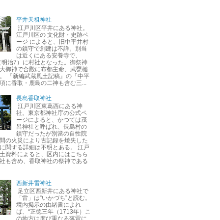
平井天祖神社
江戸川区平井にある神社。
江戸川区の 文化財・史跡ペ
ージ によると、旧中平井村
の鎮守で創建は不詳。別当
は近くにある安養寺で、
年（明治7）に村社となった。御祭神
大御神で合殿に布都主命、武甕槌
。 『新編武蔵風土記稿』の「中平
項に香取・鹿島の二神も含む三...
長島香取神社
江戸川区東葛西にある神
社。東京都神社庁の公式ペ
ージによると、かつては茂
呂神社と呼ばれ、長島村の
鎮守だったが別當の自性院
間の火災により古記録を焼失した
に関する詳細は不明とある。 江戸
土資料によると、区内にはこちら
社も含め、香取神社の祭神である
西新井雷神社
足立区西新井にある神社で
「雷」は“いかづち”と読む。
境内掲示の由緒書によれ
ば、“正徳三年（1713年）こ
の地方は度び重なる落雷に