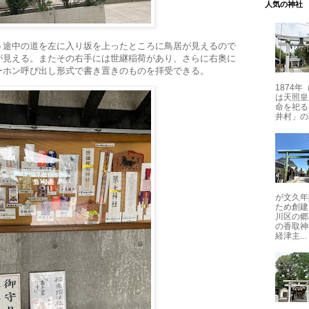
人気の神社
う途中の道を左に入り坂を上ったところに鳥居が見えるので
が見える。またその右手には世継稲荷があり、さらに右奥に
ーホン呼び出し形式で書き置きのものを拝受できる。
1874
は天照皇
命を祀る
井村」の
が文久年
ため創建
川区の郷
の香取神
経津主...