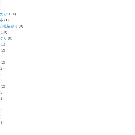
)
)
めぐり
(4)
市
(1)
八社福参り
(8)
(10)
ぐり
(8)
(1)
(2)
)
(2)
12)
)
)
(2)
15)
11)
)
)
11)