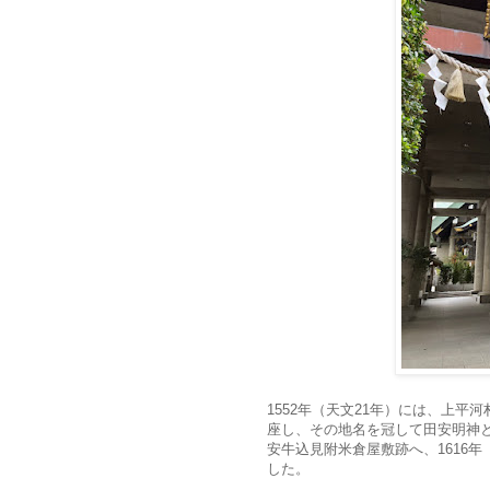
1552年（天文21年）には、上
座し、その地名を冠して田安明神と
安牛込見附米倉屋敷跡へ、
161
した。