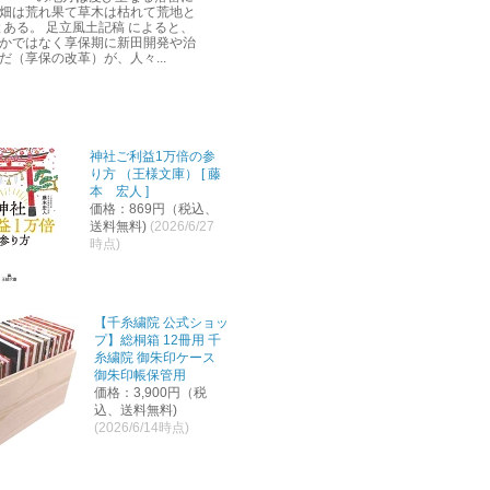
畑は荒れ果て草木は枯れて荒地と
とある。 足立風土記稿 によると、
かではなく享保期に新田開発や治
だ（享保の改革）が、人々...
神社ご利益1万倍の参
り方 （王様文庫） [ 藤
本 宏人 ]
価格：869円（税込、
送料無料)
(2026/6/27
時点)
【千糸繍院 公式ショッ
プ】総桐箱 12冊用 千
糸繍院 御朱印ケース
御朱印帳保管用
価格：3,900円（税
込、送料無料)
(2026/6/14時点)