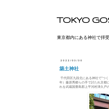
TOKYO GO
東京都内にある神社で拝
2022/03/30
築土神社
千代田区九段北にある神社で“つく
年）藤原秀郷らの手で討たれ京都
れを武蔵国豊島郡上平河村津久戸