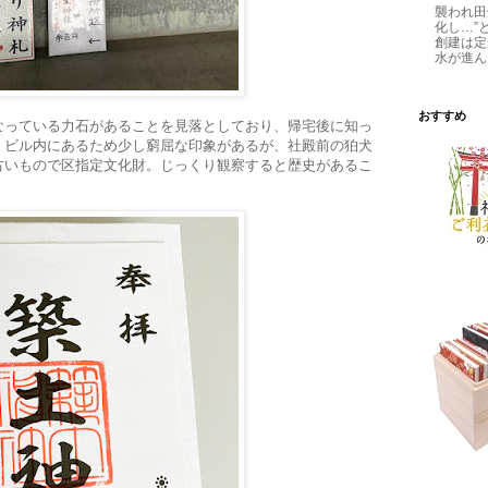
襲われ田
化し…”
創建は定
水が進ん
おすすめ
なっている力石があることを見落としており、帰宅後に知っ
。ビル内にあるため少し窮屈な印象があるが、社殿前の狛犬
古いもので区指定文化財。じっくり観察すると歴史があるこ