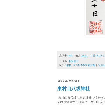
投稿者
MINT
時刻:
16:27
0 件のコメ
ラベル:
千代田区
場所:
日本、〒102-0073 東京都千代
2022/03/25
東村山八坂神社
東村山市栄町にある神社で旧社名
よれば創建年月は寛文二年の火災