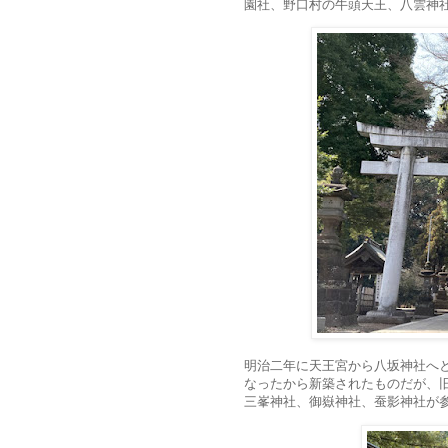
園社、野口村の牛頭天王、八雲神
明治二年に天王宮から八坂神社へ
なったから新築されたものだが、
三峯神社、御嶽神社、蚕影神社が