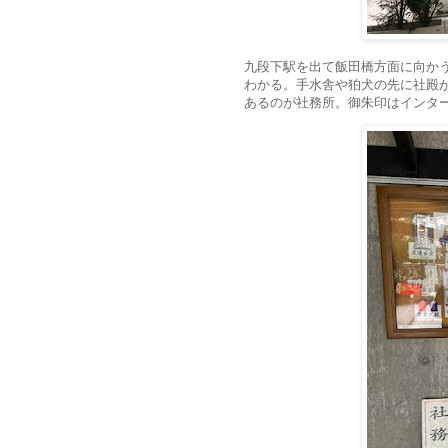
九段下駅を出て飯田橋方面に向か
わかる。手水舎や狛犬の先に社殿
あるのが社務所。御朱印はインタ