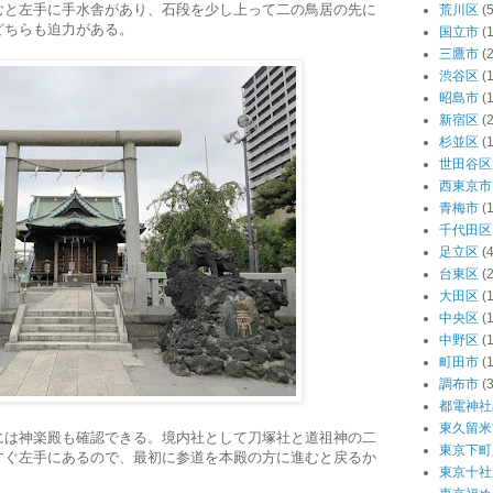
むと左手に手水舎があり、石段を少し上って二の鳥居の先に
荒川区
(5
どちらも迫力がある。
国立市
(1
三鷹市
(2
渋谷区
(
昭島市
(1
新宿区
(
杉並区
(
世田谷区
西東京市
青梅市
(1
千代田区
足立区
(4
台東区
(
大田区
(
中央区
(
中野区
(
町田市
(1
調布市
(3
都電神社
東久留米
には神楽殿も確認できる。境内社として刀塚社と道祖神の二
東京下町
すぐ左手にあるので、最初に参道を本殿の方に進むと戻るか
東京十社