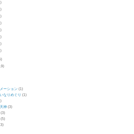
1)
3)
3)
7)
4)
1)
6)
3)
6)
19)
メーション
(1)
いなりめぐり
(1)
)
天神
(3)
(3)
(5)
13)