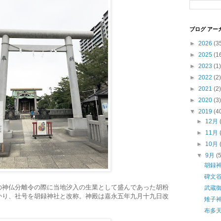
ブログ アー
►
2026
(3
►
2025
(1
►
2023
(1)
►
2022
(2)
►
2021
(2)
►
2020
(3)
▼
2019
(4
►
12月
►
11月
►
10月
▼
9月
(
胡録
碑文
の神仏分離令の際に当地汐入の生業として盛んであった胡粉
武蔵
かり、社号を胡録神社と改称。神殿は嘉永五年九月十九日改
雉子
布多