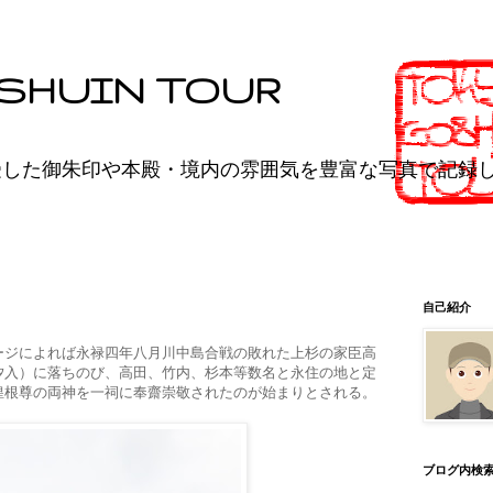
SHUIN TOUR
受した御朱印や本殿・境内の雰囲気を豊富な写真で記録
自己紹介
ージによれば永禄四年八月川中島合戦の敗れた上杉の家臣高
汐入）に落ちのび、高田、竹内、杉本等数名と永住の地と定
惶根尊の両神を一祠に奉齋崇敬されたのが始まりとされる。
ブログ内検