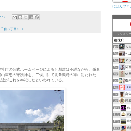
にほんブロ
ント:
区南千住８丁目５−６
ランキン
大
1位
和
2位
ア
3位
関
4位
神社庁の公式ホームページによると創建は不詳ながら、鎌倉
休
畠山重忠の守護神を、二俣川にて北条義時の軍に討たれた
5位
佐近がこれを奉祀したといわれている。
御朱印
6位
TO
7位
御
8位
静
9位
z
10位
京
11位
時
12位
武
13位