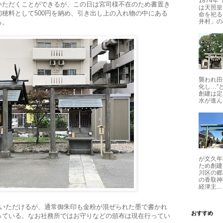
1874
いただくことができるが、この日は宮司様不在のため書置き
は天照皇
穂料として500円を納め、引き出し上の入れ物の中にある
命を祀る
井村」の
る。
襲われ田
化し…”
創建は定
水が進ん
が文久年
ため創建
川区の郷
の香取神
経津主...
をいただけるが、通常御朱印も金粉が混ぜられた墨で書かれ
おすすめ
っている。なお社務所ではお守りなどの頒布は現在行ってい