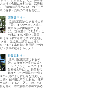
年（明治7）に村社となった。御祭神
大御神で合殿に布都主命、武甕槌
。 『新編武蔵風土記稿』の「中平
項に香取・鹿島の二神も含む三...
西新井雷神社
足立区西新井にある神社で
「雷」は“いかづち”と読む。
境内掲示の由緒書によれ
ば、“正徳三年（1713年）こ
の地方は度び重なる落雷に
畑は荒れ果て草木は枯れて荒地と
とある。 足立風土記稿 によると、
かではなく享保期に新田開発や治
だ（享保の改革）が、人々...
長島香取神社
江戸川区東葛西にある神
社。東京都神社庁の公式ペ
ージによると、かつては茂
呂神社と呼ばれ、長島村の
鎮守だったが別當の自性院
間の火災により古記録を焼失した
に関する詳細は不明とある。 江戸
土資料によると、区内にはこちら
社も含め、香取神社の祭神である