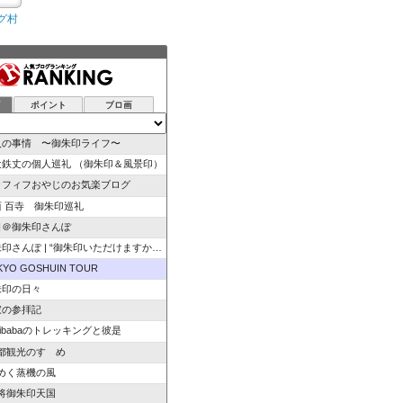
グ村
グ
ポイント
ブロ画
人の事情 〜御朱印ライフ〜
辻鉄丈の個人巡礼 （御朱印＆風景印）
ラフィフおやじのお気楽ブログ
西 百寺 御朱印巡礼
日＠御朱印さんぽ
さんぽ | “御朱印いただけますか”のひと言から始ま…
KYO GOSHUIN TOUR
朱印の日々
寂の参拝記
izibabaのトレッキングと彼是
都観光のすゝめ
めく蒸機の風
将御朱印天国