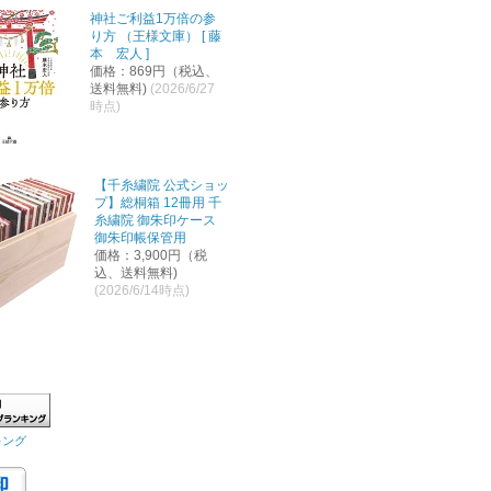
神社ご利益1万倍の参
り方 （王様文庫） [ 藤
本 宏人 ]
価格：869円（税込、
送料無料)
(2026/6/27
時点)
【千糸繍院 公式ショッ
プ】総桐箱 12冊用 千
糸繍院 御朱印ケース
御朱印帳保管用
価格：3,900円（税
込、送料無料)
(2026/6/14時点)
キング