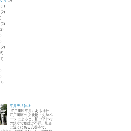
ぐり
(8)
(1)
(2)
)
(2)
12)
)
)
(2)
15)
11)
)
)
11)
平井天祖神社
江戸川区平井にある神社。
江戸川区の 文化財・史跡ペ
ージ によると、旧中平井村
の鎮守で創建は不詳。別当
は近くにある安養寺で、