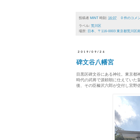
投稿者
MINT
時刻:
16:07
0 件のコメ
ラベル:
荒川区
場所:
日本、〒116-0003 東京都荒川
2019/09/26
碑文谷八幡宮
目黒区碑文谷にある神社。東京都
時代の武将で源頼朝に仕えていた
後、その臣榛沢六郎が交付し宮野