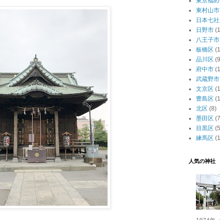
東京福め
東村山市
日本七社
日野市
(1
八王子市
板橋区
(
品川区
(9
府中市
(1
武蔵野市
文京区
(
豊島区
(
北区
(8)
墨田区
(7
目黒区
(5
練馬区
(
人気の神社