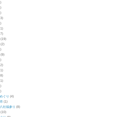
)
)
)
13)
)
21)
17)
(19)
(2)
)
(9)
)
22)
11)
18)
11)
)
)
めぐり
(4)
市
(1)
八社福参り
(8)
(10)