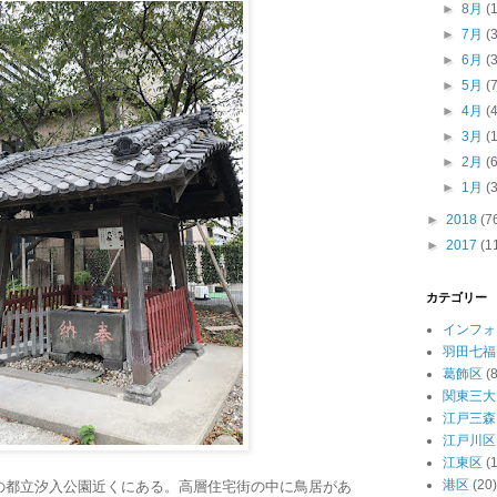
►
8月
(
►
7月
(
►
6月
(
►
5月
(
►
4月
(
►
3月
(
►
2月
(
►
1月
(
►
2018
(7
►
2017
(1
カテゴリー
インフォ
羽田七福
葛飾区
(8
関東三大
江戸三森
江戸川区
江東区
(
港区
(20)
の都立汐入公園近くにある。高層住宅街の中に鳥居があ