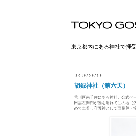
TOKYO GO
東京都内にある神社で拝
2019/09/29
胡録神社（第六天）
荒川区南千住にある神社。公式ペ
田嘉左衛門が難を逃れてこの地（
めて土着し守護神として面足尊・