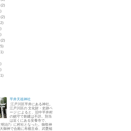
(2)
)
(2)
12)
)
)
(2)
15)
11)
)
)
11)
平井天祖神社
江戸川区平井にある神社。
江戸川区の 文化財・史跡ペ
ージ によると、旧中平井村
の鎮守で創建は不詳。別当
は近くにある安養寺で、
年（明治7）に村社となった。御祭神
大御神で合殿に布都主命、武甕槌