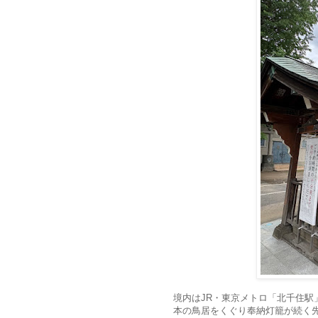
境内はJR・東京メトロ「北千住駅
本の鳥居をくぐり奉納灯籠が続く