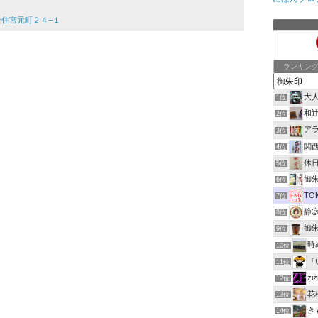
区千住宮元町２４−１
ランキン
大
1位
和
2位
ア
3位
関
4位
休
5位
御朱印
6位
TO
7位
静
8位
御
9位
時
10位
『
11位
z
12位
花
13位
き
14位