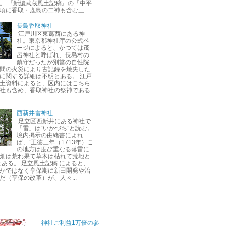
。 『新編武蔵風土記稿』の「中平
項に香取・鹿島の二神も含む三...
長島香取神社
江戸川区東葛西にある神
社。東京都神社庁の公式ペ
ージによると、かつては茂
呂神社と呼ばれ、長島村の
鎮守だったが別當の自性院
間の火災により古記録を焼失した
に関する詳細は不明とある。 江戸
土資料によると、区内にはこちら
社も含め、香取神社の祭神である
西新井雷神社
足立区西新井にある神社で
「雷」は“いかづち”と読む。
境内掲示の由緒書によれ
ば、“正徳三年（1713年）こ
の地方は度び重なる落雷に
畑は荒れ果て草木は枯れて荒地と
とある。 足立風土記稿 によると、
かではなく享保期に新田開発や治
だ（享保の改革）が、人々...
神社ご利益1万倍の参