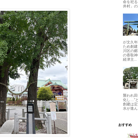
命を祀る
井村」の
が文久年
ため創建
川区の郷
の香取神
経津主...
襲われ田
化し…”
創建は定
水が進ん
おすすめ