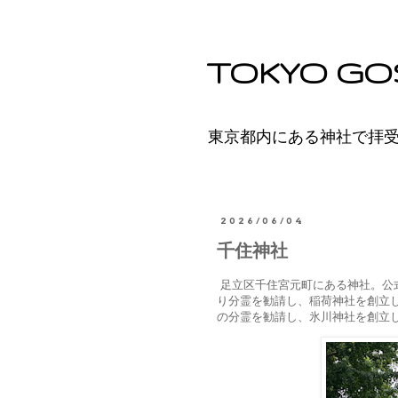
TOKYO GO
東京都内にある神社で拝
2026/06/04
千住神社
足立区千住宮元町にある神社。公式
り分霊を勧請し、稲荷神社を創立し
の分霊を勧請し、氷川神社を創立