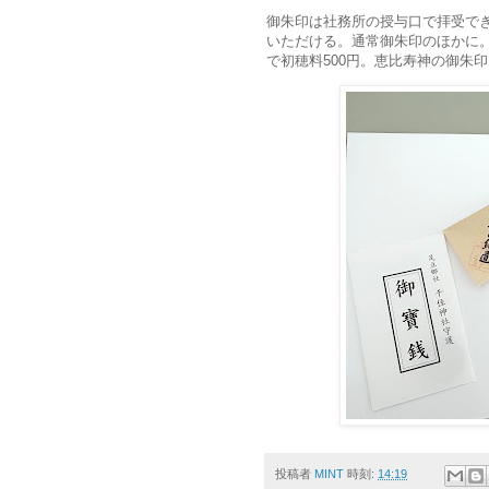
御朱印は社務所の授与口で拝受で
いただける。通常御朱印のほかに
で初穂料500円。恵比寿神の御朱
投稿者
MINT
時刻:
14:19