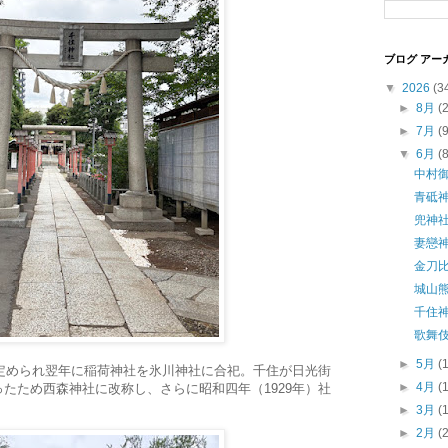
ブログ アー
▼
2026
(3
►
8月
(
►
7月
(
▼
6月
(
中村
青砥
兜神
妻戀
金刀比
城山
千住
歌舞
►
5月
(
と定められ翌年に稲荷神社を氷川神社に合祀。千住が日光街
►
4月
(
たため西森神社に改称し、さらに昭和四年（1929年）社
►
3月
(
►
2月
(