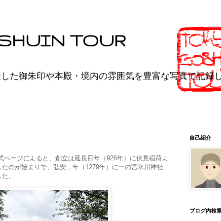
SHUIN TOUR
受した御朱印や本殿・境内の雰囲気を豊富な写真で記録
自己紹介
ページによると、創立は延長四年（926年）に伏見稲荷よ
たのが始まりで、弘安二年（1279年）に一の宮氷川神社
した。
ブログ内検