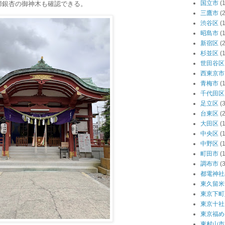
国立市
(1
婦銀杏の御神木も確認できる。
三鷹市
(2
渋谷区
(
昭島市
(1
新宿区
(
杉並区
(
世田谷区
西東京市
青梅市
(1
千代田区
足立区
(3
台東区
(
大田区
(
中央区
(
中野区
(
町田市
(1
調布市
(3
都電神社
東久留米
東京下町
東京十社
東京福め
東村山市