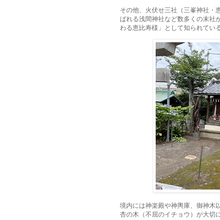
その他、火伏せ三社（三峯神社・
ばれる浅間神社など数多くの末社
わる恵比寿様」として知られてい
境内には神楽殿や神輿庫、御神木
杏の木（不屈のイチョウ）が大切に