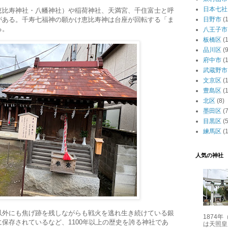
日本七社
恵比寿神社・八幡神社）や稲荷神社、天満宮、千住富士と呼
日野市
(1
がある。千寿七福神の願かけ恵比寿神は台座が回転する「ま
る。
八王子市
板橋区
(
品川区
(9
府中市
(1
武蔵野市
文京区
(
豊島区
(
北区
(8)
墨田区
(7
目黒区
(5
練馬区
(
人気の神社
以外にも焦げ跡を残しながらも戦火を逃れ生き続けている銀
1874
保存されているなど、1100年以上の歴史を誇る神社であ
は天照皇