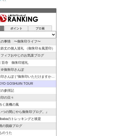
グ
ポイント
ブロ画
人の事情 〜御朱印ライフ〜
辻鉄丈の個人巡礼 （御朱印＆風景印）
ラフィフおやじのお気楽ブログ
西 百寺 御朱印巡礼
日＠御朱印さんぽ
さんぽ | “御朱印いただけますか”のひと言から始ま…
KYO GOSHUIN TOUR
寂の参拝記
朱印の日々
めく蒸機の風
いつの間にやら御朱印ブログ。』
izibabaのトレッキングと彼是
桃の脱線ブログ
ものうた