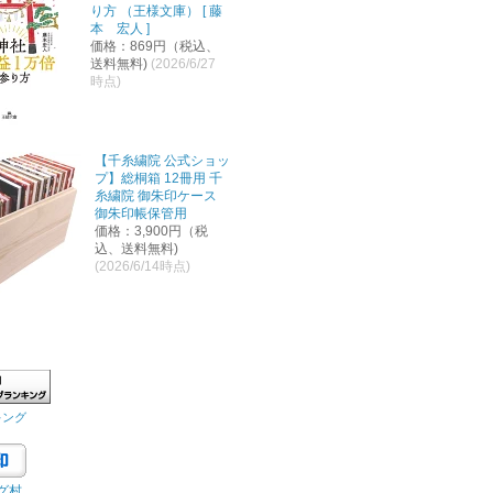
り方 （王様文庫） [ 藤
本 宏人 ]
価格：869円（税込、
送料無料)
(2026/6/27
時点)
【千糸繍院 公式ショッ
プ】総桐箱 12冊用 千
糸繍院 御朱印ケース
御朱印帳保管用
価格：3,900円（税
込、送料無料)
(2026/6/14時点)
キング
グ村