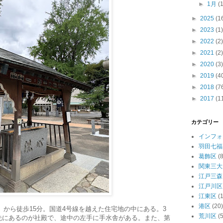
►
1月
(
►
2025
(1
►
2023
(1)
►
2022
(2)
►
2021
(2)
►
2020
(3)
►
2019
(4
►
2018
(7
►
2017
(1
カテゴリー
インフォ
羽田七福
葛飾区
(8
関東三大
江戸三森
江戸川区
江東区
(
港区
(20)
」から徒歩15分。国道4号線を越えた住宅地の中にある。3
荒川区
(5
先にあるのが社殿で、途中の左手に手水舎がある。また、第