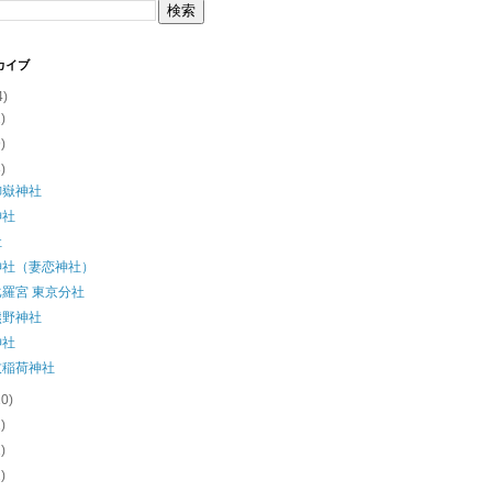
カイブ
4)
2)
9)
8)
御嶽神社
神社
社
神社（妻恋神社）
羅宮 東京分社
熊野神社
神社
伎稲荷神社
10)
1)
1)
2)