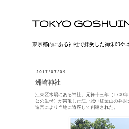
TOKYO GOSHUI
東京都内にある神社で拝受した御朱印や
2017/07/09
洲崎神社
江東区木場にある神社。元禄十三年（1700
公の生母）が崇敬した江戸城中紅葉山の弁財
進言により当地に遷座して創建された。