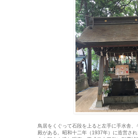
鳥居をくぐって石段を上ると左手に手水舎、
殿がある。昭和十二年（1937年）に造営さ