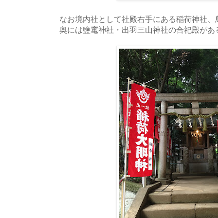
なお境内社として社殿右手にある稲荷神社、
奥には鹽竃神社・出羽三山神社の合祀殿があ