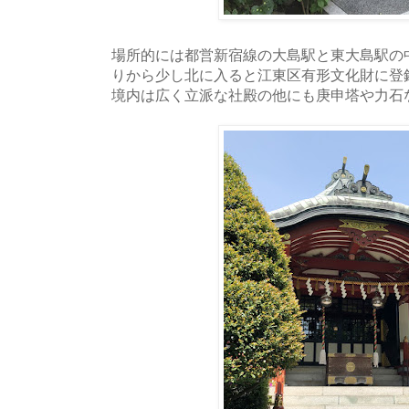
場所的には都営新宿線の大島駅と東大島駅の
りから少し北に入ると江東区有形文化財に登
境内は広く立派な社殿の他にも庚申塔や力石