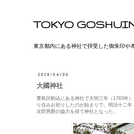
TOKYO GOSHUI
東京都内にある神社で拝受した御朱印や
2018/04/06
大國神社
豊島区駒込にある神社で天明三年（1783年
り住みお祀りしたのが始まりで、明治十二年（
次郎男爵の協力を得て神社となった。