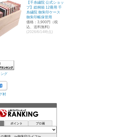
【千糸繍院 公式ショッ
プ】総桐箱 12冊用 千
糸繍院 御朱印ケース
御朱印帳保管用
価格：3,900円（税
込、送料無料)
(2026/6/14時点)
キング
グ村
グ
ポイント
ブロ画
人の事情 〜御朱印ライフ〜