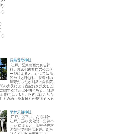
(2)
15)
11)
)
)
11)
長島香取神社
江戸川区東葛西にある神
社。東京都神社庁の公式ペ
ージによると、かつては茂
呂神社と呼ばれ、長島村の
鎮守だったが別當の自性院
間の火災により古記録を焼失した
に関する詳細は不明とある。 江戸
土資料によると、区内にはこちら
社も含め、香取神社の祭神である
平井天祖神社
江戸川区平井にある神社。
江戸川区の 文化財・史跡ペ
ージ によると、旧中平井村
の鎮守で創建は不詳。別当
は近くにある安養寺で、