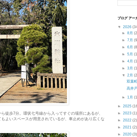
ブログ アー
▼
2026
(3
►
8月
(
►
7月
(
►
6月
(
►
5月
(
►
4月
(
►
3月
(
▼
2月
(
双葉
高井
►
1月
(
►
2025
(1
から徒歩7分。環状七号線から入ってすぐの場所にあるが、
►
2023
(1)
てもよいスペースが用意されているが、車止めがあり広くな
►
2022
(2)
►
2021
(2)
►
2020
(3)