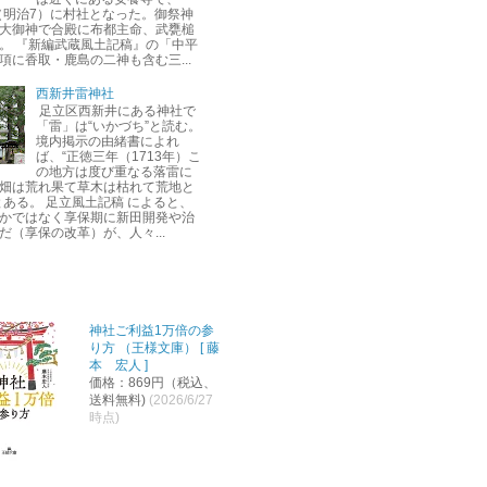
年（明治7）に村社となった。御祭神
大御神で合殿に布都主命、武甕槌
。 『新編武蔵風土記稿』の「中平
項に香取・鹿島の二神も含む三...
西新井雷神社
足立区西新井にある神社で
「雷」は“いかづち”と読む。
境内掲示の由緒書によれ
ば、“正徳三年（1713年）こ
の地方は度び重なる落雷に
畑は荒れ果て草木は枯れて荒地と
とある。 足立風土記稿 によると、
かではなく享保期に新田開発や治
だ（享保の改革）が、人々...
神社ご利益1万倍の参
り方 （王様文庫） [ 藤
本 宏人 ]
価格：869円（税込、
送料無料)
(2026/6/27
時点)