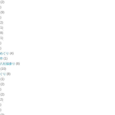
(2)
)
(9)
)
22)
11)
18)
11)
)
)
めぐり
(4)
市
(1)
八社福参り
(8)
(10)
ぐり
(8)
(1)
(2)
)
(2)
12)
)
)