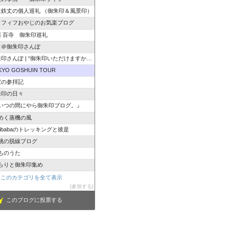
辻鉄丈の個人巡礼 （御朱印＆風景印）
ラフィフおやじのお気楽ブログ
西 百寺 御朱印巡礼
日＠御朱印さんぽ
さんぽ | “御朱印いただけますか”のひと言から始ま…
KYO GOSHUIN TOUR
寂の参拝記
朱印の日々
いつの間にやら御朱印ブログ。』
めく蒸機の風
izibabaのトレッキングと彼是
桃の脱線ブログ
ものうた
らりと御朱印集め
このカテゴリを全て表示
参加する
このブログに投票する