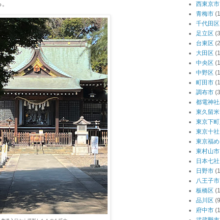
る。
西東京市
青梅市
(1
千代田区
足立区
(3
台東区
(
大田区
(
中央区
(
中野区
(
町田市
(1
調布市
(3
都電神社
東久留米
東京下町
東京十社
東京福め
東村山市
日本七社
日野市
(1
八王子市
板橋区
(
品川区
(9
府中市
(1