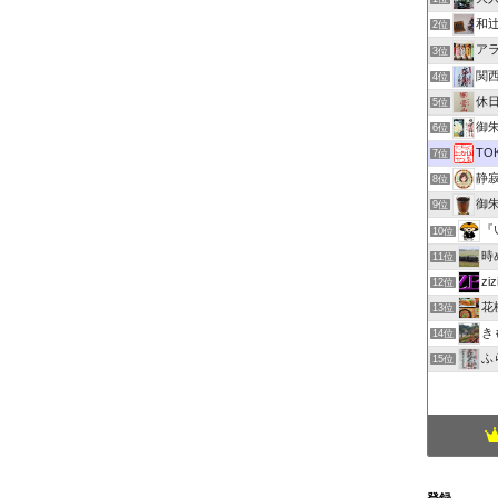
和
2位
ア
3位
関
4位
休
5位
御朱印
6位
TO
7位
静
8位
御
9位
『
10位
時
11位
z
12位
花
13位
き
14位
ふ
15位