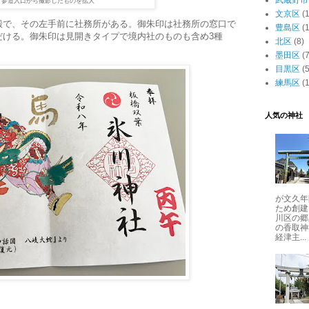
武蔵野市
参道入口から撮影したものを拡大
文京区
(
殿で、その左手前に社務所がある。御朱印は社務所の窓口で
豊島区
(
だける。御朱印は見開きタイプで境内社のものも含め3種
北区
(8)
墨田区
(7
目黒区
(5
練馬区
(
人気の神社
が文久年
ため創建
川区の郷
の香取神
経津主...