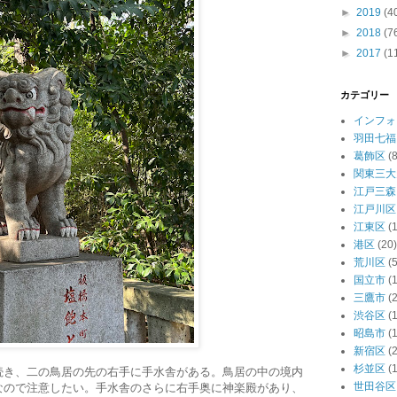
►
2019
(4
►
2018
(7
►
2017
(1
カテゴリー
インフォ
羽田七福
葛飾区
(8
関東三大
江戸三森
江戸川区
江東区
(
港区
(20)
荒川区
(5
国立市
(1
三鷹市
(2
渋谷区
(
昭島市
(1
新宿区
(
杉並区
(
続き、二の鳥居の先の右手に手水舎がある。鳥居の中の境内
世田谷区
なので注意したい。手水舎のさらに右手奥に神楽殿があり、