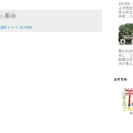
1874
は天照皇
命を祀る
井村」の
区双葉町４３−１ 氷川神社
襲われ田
化し…”
創建は定
水が進ん
おすすめ