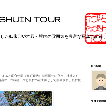
SHUIN TOUR
受した御朱印や本殿・境内の雰囲気を豊富な写真で記録
自己紹介
によると応永年間（室町時代）武蔵国一の宮氷川神社より
四宿の一つ板橋上宿と根村の産土神として崇敬され、根村松
ブログ内検