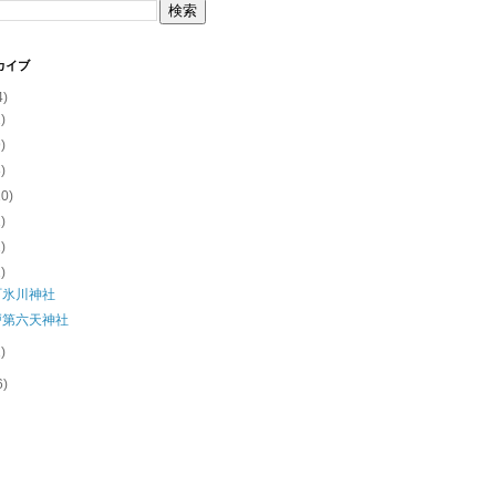
カイブ
4)
2)
9)
8)
10)
1)
1)
2)
町氷川神社
戸第六天神社
1)
6)