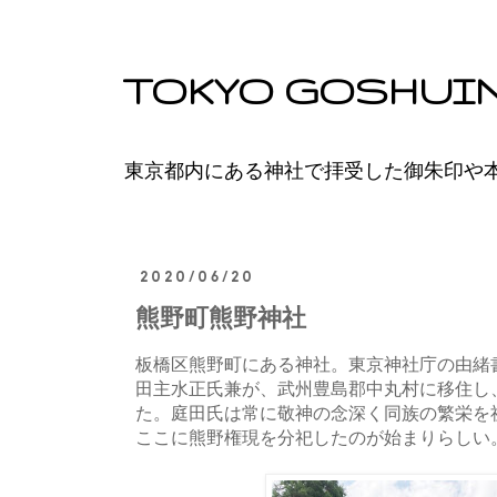
TOKYO GOSHUI
東京都内にある神社で拝受した御朱印や
2020/06/20
熊野町熊野神社
板橋区熊野町にある神社。東京神社庁の由緒
田主水正氏兼が、武州豊島郡中丸村に移住し
た。庭田氏は常に敬神の念深く同族の繁栄を
ここに熊野権現を分祀したのが始まりらしい