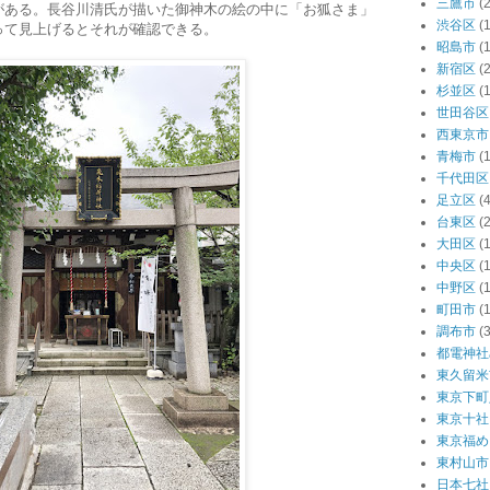
三鷹市
(2
がある。長谷川清氏が描いた御神木の絵の中に「お狐さま」
渋谷区
(
って見上げるとそれが確認できる。
昭島市
(1
新宿区
(
杉並区
(
世田谷区
西東京市
青梅市
(1
千代田区
足立区
(4
台東区
(
大田区
(
中央区
(
中野区
(
町田市
(1
調布市
(3
都電神社
東久留米
東京下町
東京十社
東京福め
東村山市
日本七社