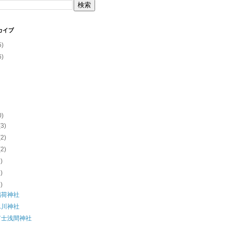
カイブ
5)
6)
0)
(3)
(2)
(2)
5)
1)
3)
稲荷神社
氷川神社
富士浅間神社