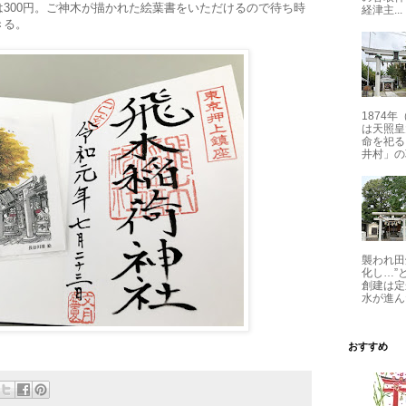
300円。ご神木が描かれた絵葉書をいただけるので待ち時
経津主...
きる。
1874
は天照皇
命を祀る
井村」の
襲われ田
化し…”
創建は定
水が進ん
おすすめ