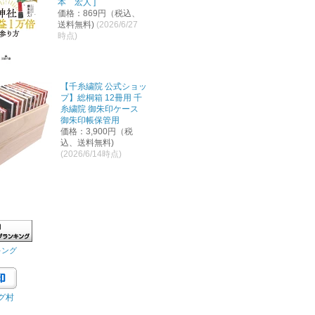
本 宏人 ]
価格：869円（税込、
送料無料)
(2026/6/27
時点)
【千糸繍院 公式ショッ
プ】総桐箱 12冊用 千
糸繍院 御朱印ケース
御朱印帳保管用
価格：3,900円（税
込、送料無料)
(2026/6/14時点)
キング
グ村