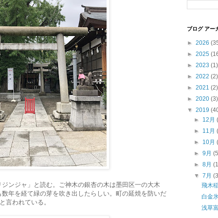
ブログ アー
►
2026
(3
►
2025
(1
►
2023
(1)
►
2022
(2)
►
2021
(2)
►
2020
(3)
▼
2019
(4
►
12月
►
11月
►
10月
►
9月
(
►
8月
(
▼
7月
(
リジンジャ」と読む。ご神木の銀杏の木は墨田区一の大木
飛木
も数年を経て緑の芽を吹き出したらしい。町の延焼を防いだ
白金
ウと言われている。
浅草