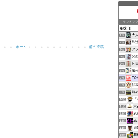
ランキン
大
1位
和
2位
ホーム
前の投稿
ア
3位
関
4位
休
5位
御朱印
6位
TO
7位
静
8位
時
9位
『
10位
京
11位
武
12位
z
13位
御
14位
花
15位