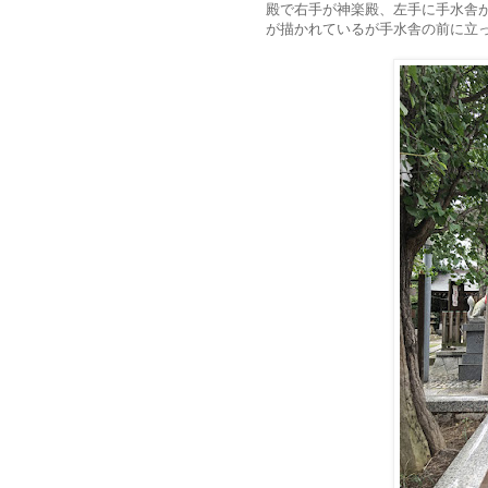
殿で右手が神楽殿、左手に手水舎
が描かれているが手水舎の前に立