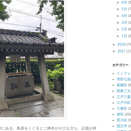
►
6月
(
►
5月
(
►
4月
(
►
3月
(
►
2月
(
►
1月
(
►
2018
(7
►
2017
(1
カテゴリー
インフォ
羽田七福
葛飾区
(8
関東三大
江戸三森
江戸川区
江東区
(
港区
(20)
荒川区
(5
国立市
(1
所にある。鳥居をくぐるとご神木がそびえ立ち、正面が拝