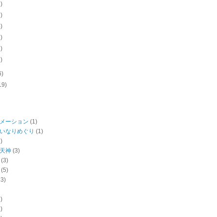
3)
7)
4)
1)
6)
3)
6)
19)
メーション
(1)
いなりめぐり
(1)
)
天神
(3)
(3)
(5)
13)
)
)