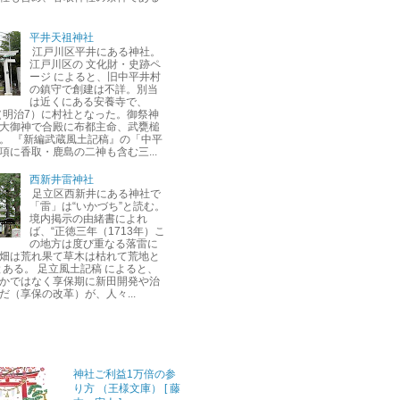
平井天祖神社
江戸川区平井にある神社。
江戸川区の 文化財・史跡ペ
ージ によると、旧中平井村
の鎮守で創建は不詳。別当
は近くにある安養寺で、
年（明治7）に村社となった。御祭神
大御神で合殿に布都主命、武甕槌
。 『新編武蔵風土記稿』の「中平
項に香取・鹿島の二神も含む三...
西新井雷神社
足立区西新井にある神社で
「雷」は“いかづち”と読む。
境内掲示の由緒書によれ
ば、“正徳三年（1713年）こ
の地方は度び重なる落雷に
畑は荒れ果て草木は枯れて荒地と
とある。 足立風土記稿 によると、
かではなく享保期に新田開発や治
だ（享保の改革）が、人々...
神社ご利益1万倍の参
り方 （王様文庫） [ 藤