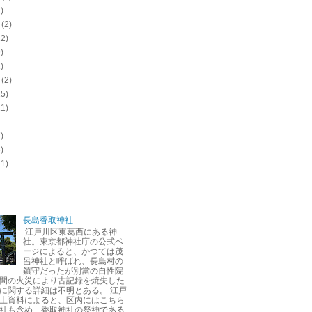
)
(2)
12)
)
)
(2)
15)
11)
)
)
11)
長島香取神社
江戸川区東葛西にある神
社。東京都神社庁の公式ペ
ージによると、かつては茂
呂神社と呼ばれ、長島村の
鎮守だったが別當の自性院
間の火災により古記録を焼失した
に関する詳細は不明とある。 江戸
土資料によると、区内にはこちら
社も含め、香取神社の祭神である