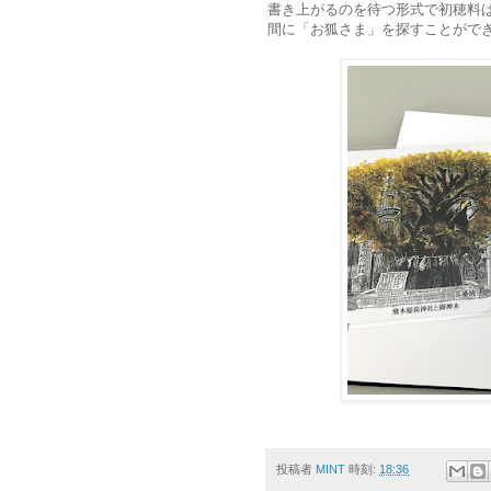
書き上がるのを待つ形式で初穂料は
間に「お狐さま」を探すことがで
投稿者
MINT
時刻:
18:36