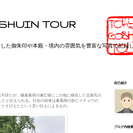
SHUIN TOUR
受した御朱印や本殿・境内の雰囲気を豊富な写真で記録
自己紹介
は不詳だが、鎌倉幕府の滅亡後にこの地に移住した北条氏の
請したと伝えられる。社名の由来は暴風雨の折にイチョウの
々とそびえたという言い伝えによるもの。
ブログ内検