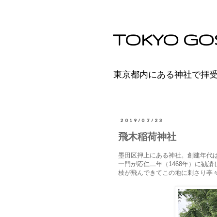
TOKYO GO
東京都内にある神社で拝
2019/07/23
飛木稲荷神社
墨田区押上にある神社。創建年代
一門が応仁二年（1468年）に勧
枝が飛んできてこの地に刺さり亭