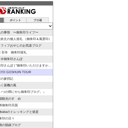
グ
ポイント
ブロ画
人の事情 〜御朱印ライフ〜
辻鉄丈の個人巡礼 （御朱印＆風景印）
ラフィフおやじのお気楽ブログ
西 百寺 御朱印巡礼
日＠御朱印さんぽ
さんぽ | “御朱印いただけますか”のひと言から始ま…
KYO GOSHUIN TOUR
寂の参拝記
めく蒸機の風
いつの間にやら御朱印ブログ。』
都観光のすゝめ
将御朱印天国
izibabaのトレッキングと彼是
朱印の日々
桃の脱線ブログ