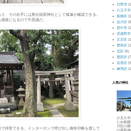
日野市
(1
八王子市
あり、その右手には奥社稲荷神社として狐塚が確認できる。
板橋区
(
る感覚になるので不思議だ。
品川区
(9
府中市
(1
武蔵野市
文京区
(
豊島区
(
北区
(8)
墨田区
(7
目黒区
(5
練馬区
(
人気の神社
が文久年
ため創建
川区の郷
所で拝受できる。インターホンで呼び出し御朱印帳を渡して
の香取神