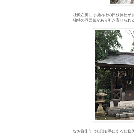
社殿左奥には境内社の日枝神社が
独特の雰囲気があり引き寄せられ
なお御朱印は社殿右手にある社務