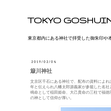
TOKYO GOSHUI
東京都内にある神社で拝受した御朱印や
2019/02/04
簸川神社
文京区千石にある神社で、配布の資料によれ
年と伝えられ八幡太郎源義家が参籠した名社
鳴命として稲田姫命、大己貴命の三柱で福徳
の神として信仰が厚い。