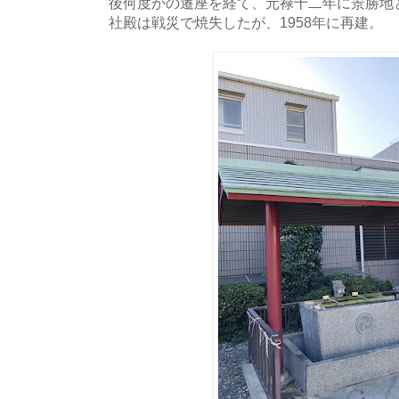
後何度かの遷座を経て、元禄十二年に景勝地
社殿は戦災で焼失したが、1958年に再建。