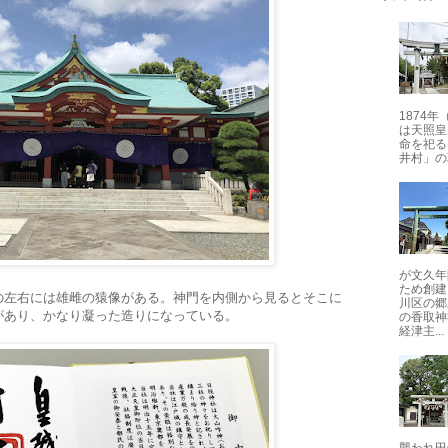
1874
は天照皇
命を祀る
井村」の
が文久年
ため創建
の左右には雄雌の猿像がある。神門を内側から見るとそこに
川区の郷
があり、かなり凝った造りになっている。
の香取神
経津主...