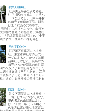
平井天祖神社
江戸川区平井にある神社。
江戸川区の 文化財・史跡ペ
ージ によると、旧中平井村
の鎮守で創建は不詳。別当
は近くにある安養寺で、
年（明治7）に村社となった。御祭神
大御神で合殿に布都主命、武甕槌
。 『新編武蔵風土記稿』の「中平
項に香取・鹿島の二神も含む三...
長島香取神社
江戸川区東葛西にある神
社。東京都神社庁の公式ペ
ージによると、かつては茂
呂神社と呼ばれ、長島村の
鎮守だったが別當の自性院
間の火災により古記録を焼失した
に関する詳細は不明とある。 江戸
土資料によると、区内にはこちら
社も含め、香取神社の祭神である
西新井雷神社
足立区西新井にある神社で
「雷」は“いかづち”と読む。
境内掲示の由緒書によれ
ば、“正徳三年（1713年）こ
の地方は度び重なる落雷に