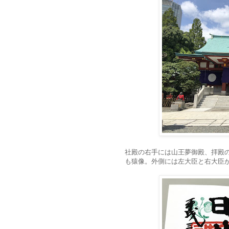
社殿の右手には山王夢御殿、拝殿
も猿像。外側には左大臣と右大臣