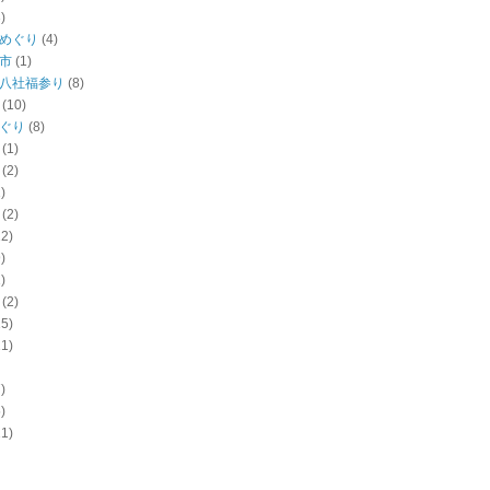
)
めぐり
(4)
市
(1)
八社福参り
(8)
(10)
ぐり
(8)
(1)
(2)
)
(2)
12)
)
)
(2)
15)
11)
)
)
11)