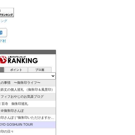
キング
グ村
グ
ポイント
ブロ画
人の事情 〜御朱印ライフ〜
辻鉄丈の個人巡礼 （御朱印＆風景印）
ラフィフおやじのお気楽ブログ
西 百寺 御朱印巡礼
日＠御朱印さんぽ
さんぽ | “御朱印いただけますか”のひと言から始ま…
KYO GOSHUIN TOUR
朱印の日々