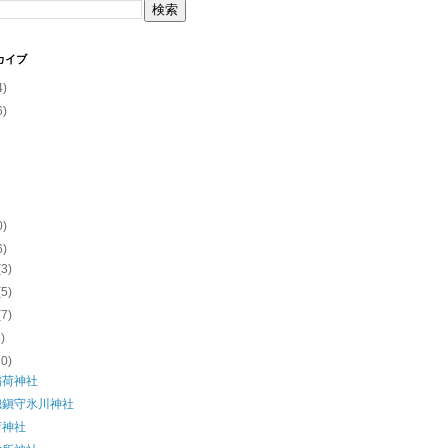
カイブ
4)
6)
0)
6)
(3)
(5)
(7)
5)
10)
稲荷神社
總鎭守氷川神社
荷神社