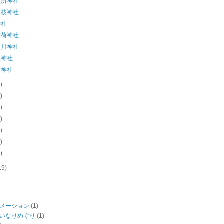
六所神社
日枝神社
神社
稲荷神社
玉川神社
天神社
大神社
7)
8)
6)
8)
9)
2)
6)
19)
メーション
(1)
いなりめぐり
(1)