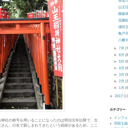
赤堤
山王
柳森
花園
瀬田
亀戸
八幡
►
7月
(
►
6月
(
►
5月
(
►
4月
(
►
3月
(
►
2月
(
►
1月
(
►
2017
(1
カテゴリー
インフォ
枝神社の称号を用いることになったのは明治元年以降で、古
羽田七福
王さん」の名で親しまれてきたという経緯があるため、ここ