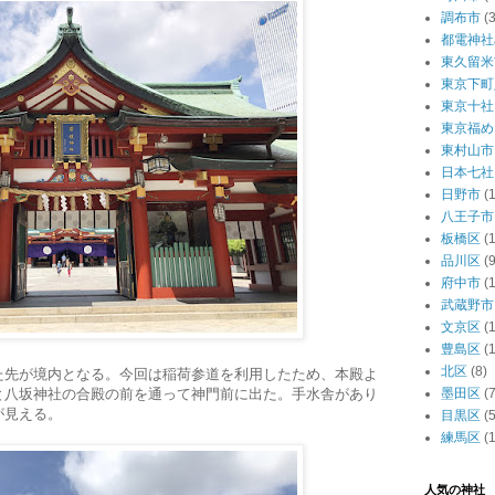
調布市
(3
都電神社
東久留米
東京下町
東京十社
東京福め
東村山市
日本七社
日野市
(1
八王子市
板橋区
(
品川区
(9
府中市
(1
武蔵野市
文京区
(
豊島区
(
北区
(8)
た先が境内となる。今回は稲荷参道を利用したため、本殿よ
墨田区
(7
と八坂神社の合殿の前を通って神門前に出た。手水舎があり
が見える。
目黒区
(5
練馬区
(
人気の神社