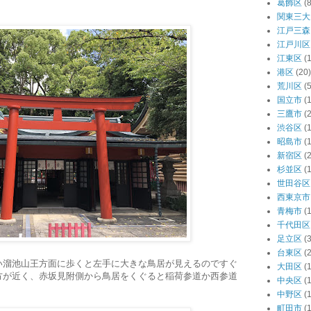
葛飾区
(8
関東三大
江戸三森
江戸川区
江東区
(
港区
(20)
荒川区
(5
国立市
(1
三鷹市
(2
渋谷区
(
昭島市
(1
新宿区
(
杉並区
(
世田谷区
西東京市
青梅市
(1
千代田区
足立区
(3
台東区
(
い溜池山王方面に歩くと左手に大きな鳥居が見えるのですぐ
大田区
(
方が近く、赤坂見附側から鳥居をくぐると稲荷参道か西参道
中央区
(
中野区
(
町田市
(1