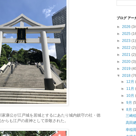
ブログ アー
►
2026
(3
►
2025
(1
►
2023
(1)
►
2022
(2)
►
2021
(2)
►
2020
(3)
►
2019
(4
▼
2018
(7
►
12月
►
11月
►
10月
►
9月
(
▼
8月
(
徳川家康公が江戸城を居城とするにあたり城内鎮守の社・徳
三崎
民からも江戸の産神として崇敬された。
高田
幸稲