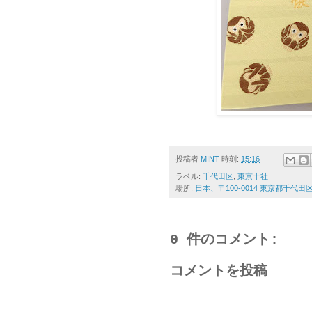
投稿者
MINT
時刻:
15:16
ラベル:
千代田区
,
東京十社
場所:
日本、〒100-0014 東京都千代
0 件のコメント:
コメントを投稿