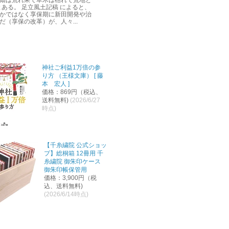
畑は荒れ果て草木は枯れて荒地と
とある。 足立風土記稿 によると、
かではなく享保期に新田開発や治
だ（享保の改革）が、人々...
神社ご利益1万倍の参
り方 （王様文庫） [ 藤
本 宏人 ]
価格：869円（税込、
送料無料)
(2026/6/27
時点)
【千糸繍院 公式ショッ
プ】総桐箱 12冊用 千
糸繍院 御朱印ケース
御朱印帳保管用
価格：3,900円（税
込、送料無料)
(2026/6/14時点)