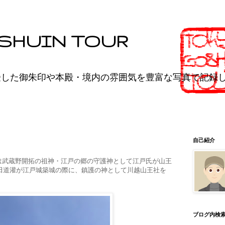
SHUIN TOUR
受した御朱印や本殿・境内の雰囲気を豊富な写真で記録
自己紹介
は武蔵野開拓の祖神・江戸の郷の守護神として江戸氏が山王
太田道灌が江戸城築城の際に、鎮護の神として川越山王社を
ブログ内検