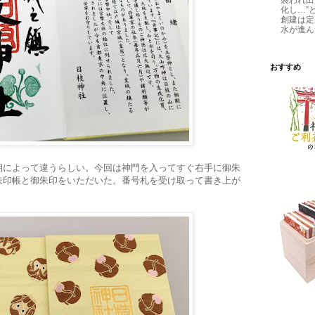
襲われ田
化し…”
創建は定
水が進ん
おすすめ
期によって違うらしい。今回は神門を入ってすぐ右手に御朱
朱印帳と御朱印をいただいた。番号札を受け取って書き上が