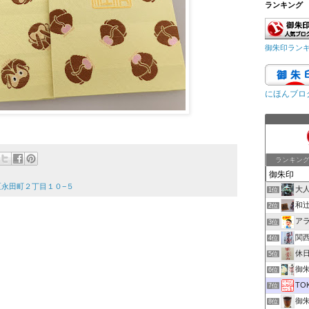
ランキング
御朱印ラン
にほんブロ
ランキン
田区永田町２丁目１０−５
大
1位
和
2位
ア
3位
関
4位
休
5位
御朱印
6位
TO
7位
御
8位