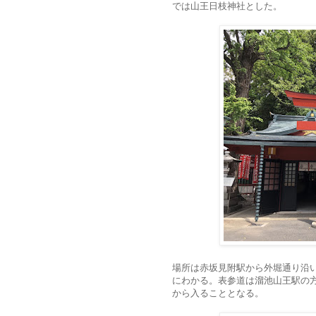
では山王日枝神社とした。
場所は赤坂見附駅から外堀通り沿
にわかる。表参道は溜池山王駅の
から入ることとなる。