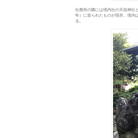
社務所の隣には境内社の天祖神社と
年）に造られたものが現存。境内
る。