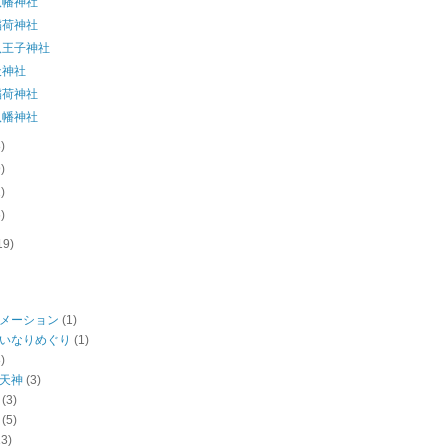
八幡神社
稲荷神社
八王子神社
天神社
稲荷神社
八幡神社
8)
9)
2)
6)
19)
メーション
(1)
いなりめぐり
(1)
)
天神
(3)
(3)
(5)
13)