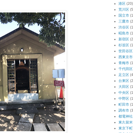
港区
(20)
荒川区
(5
国立市
(1
三鷹市
(2
渋谷区
(
昭島市
(1
新宿区
(
杉並区
(
世田谷区
西東京市
青梅市
(1
千代田区
足立区
(4
台東区
(
大田区
(
中央区
(
中野区
(
町田市
(1
調布市
(3
都電神社
東久留米
東京下町