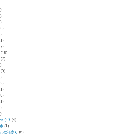
)
)
)
13)
)
21)
17)
(19)
(2)
)
(9)
)
22)
11)
18)
11)
)
)
めぐり
(4)
市
(1)
八社福参り
(8)