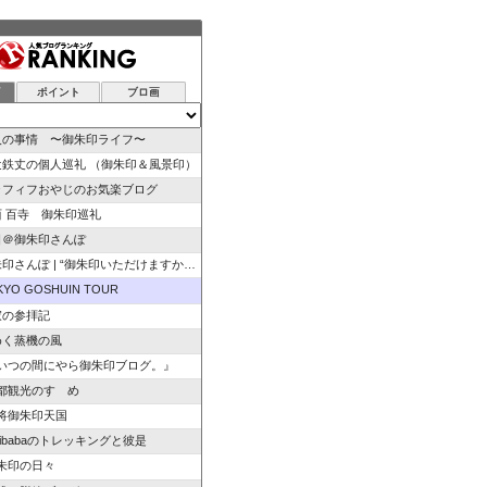
グ
ポイント
ブロ画
人の事情 〜御朱印ライフ〜
辻鉄丈の個人巡礼 （御朱印＆風景印）
ラフィフおやじのお気楽ブログ
西 百寺 御朱印巡礼
日＠御朱印さんぽ
さんぽ | “御朱印いただけますか”のひと言から始ま…
KYO GOSHUIN TOUR
寂の参拝記
めく蒸機の風
いつの間にやら御朱印ブログ。』
都観光のすゝめ
将御朱印天国
izibabaのトレッキングと彼是
朱印の日々