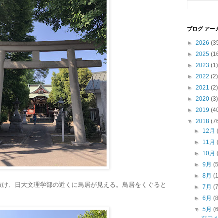
ブログ アー
►
2026
(3
►
2025
(1
►
2023
(1)
►
2022
(2)
►
2021
(2)
►
2020
(3)
►
2019
(4
▼
2018
(7
►
12月
►
11月
►
10月
►
9月
(
►
8月
(
抜け、日大文理学部の近くに鳥居が見える。鳥居をくぐると
►
7月
(
。
►
6月
(
▼
5月
(