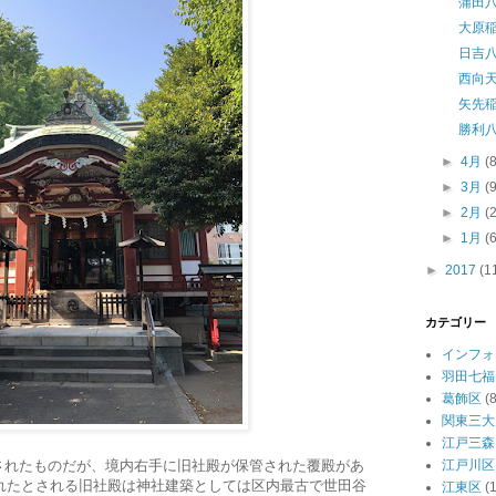
蒲田
大原
日吉
西向
矢先
勝利
►
4月
(
►
3月
(
►
2月
(
►
1月
(
►
2017
(1
カテゴリー
インフォ
羽田七福
葛飾区
(8
関東三大
江戸三森
江戸川区
されたものだが、境内右手に旧社殿が保管された覆殿があ
られたとされる旧社殿は神社建築としては区内最古で世田谷
江東区
(