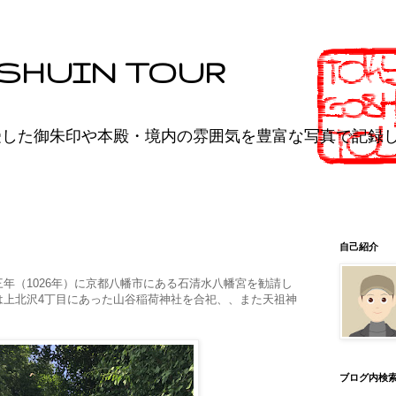
SHUIN TOUR
受した御朱印や本殿・境内の雰囲気を豊富な写真で記録
自己紹介
年（1026年）に京都八幡市にある石清水八幡宮を勧請し
は上北沢4丁目にあった山谷稲荷神社を合祀、、また天祖神
ブログ内検