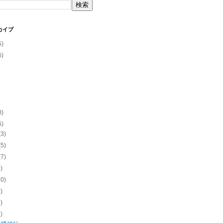
カイブ
5)
6)
0)
6)
(3)
(5)
(7)
5)
10)
7)
8)
6)