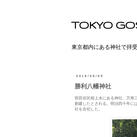
TOKYO GO
東京都内にある神社で拝
2018/05/05
勝利八幡神社
世田谷区桜上水にある神社。万寿三
創建したとされる。明治四十年に
社を合祀した。