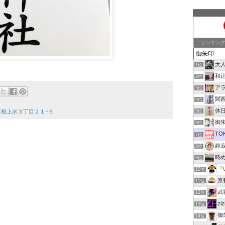
ランキン
大
1位
和
2位
ア
3位
関
4位
休
谷区桜上水３丁目２１−６
5位
御朱印
6位
TO
7位
静
8位
時
9位
『
10位
京
11位
武
12位
z
13位
御
14位