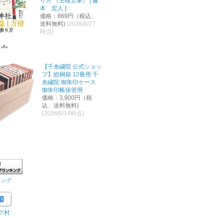
り方 （王様文庫） [ 藤
本 宏人 ]
価格：869円（税込、
送料無料)
(2026/6/27
時点)
【千糸繍院 公式ショッ
プ】総桐箱 12冊用 千
糸繍院 御朱印ケース
御朱印帳保管用
価格：3,900円（税
込、送料無料)
(2026/6/14時点)
キング
グ村