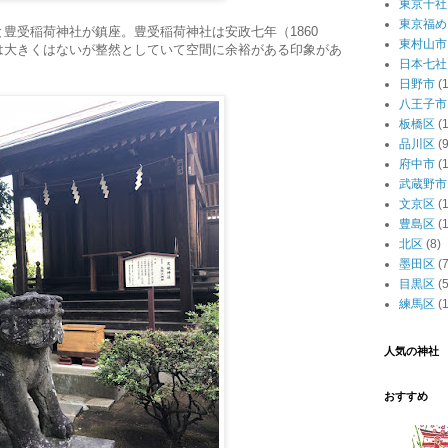
東京十社
東京福め
豊受稲荷神社が鎮座。豊受稲荷神社は安政七年（1860
東村山市
は大きくはないが整然としていて空間に余裕がある印象があ
日本七社
日野市
(1
八王子市
板橋区
(
品川区
(9
府中市
(1
武蔵野市
文京区
(
豊島区
(
北区
(8)
墨田区
(7
目黒区
(5
練馬区
(
人気の神社
おすすめ