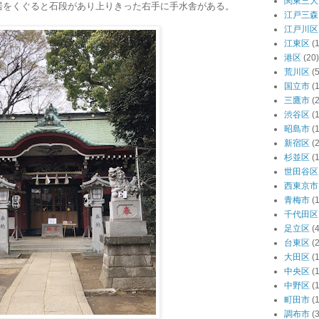
関東三大
居をくぐると石段があり上りきった右手に手水舎がある。
江戸三森
江戸川区
江東区
(
港区
(20)
荒川区
(5
国立市
(1
三鷹市
(2
渋谷区
(
昭島市
(1
新宿区
(
杉並区
(
世田谷区
西東京市
青梅市
(1
千代田区
足立区
(4
台東区
(
大田区
(
中央区
(
中野区
(
町田市
(1
調布市
(3