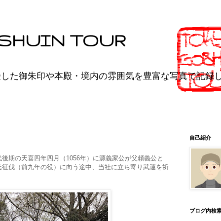
SHUIN TOUR
受した御朱印や本殿・境内の雰囲気を豊富な写真で記録
自己紹介
後期の天喜四年四月（1056年）に源義家公が父頼義公と
氏征伐（前九年の役）に向う途中、当社に立ち寄り武運を祈
ブログ内検