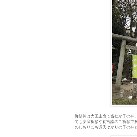
御祭神は大国主命で当社が子の神
でも安産祈願や初宮詣のご祈願で
のしおりにも源氏ゆかりの子の神