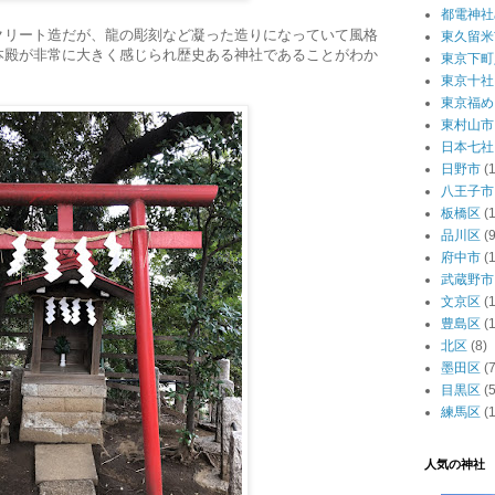
都電神社
クリート造だが、龍の彫刻など凝った造りになっていて風格
東久留米
本殿が非常に大きく感じられ歴史ある神社であることがわか
東京下町
東京十社
東京福め
東村山市
日本七社
日野市
(1
八王子市
板橋区
(
品川区
(9
府中市
(1
武蔵野市
文京区
(
豊島区
(
北区
(8)
墨田区
(7
目黒区
(5
練馬区
(
人気の神社