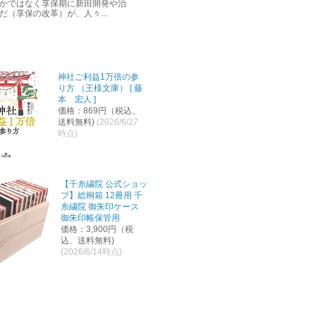
かではなく享保期に新田開発や治
だ（享保の改革）が、人々...
神社ご利益1万倍の参
り方 （王様文庫） [ 藤
本 宏人 ]
価格：869円（税込、
送料無料)
(2026/6/27
時点)
【千糸繍院 公式ショッ
プ】総桐箱 12冊用 千
糸繍院 御朱印ケース
御朱印帳保管用
価格：3,900円（税
込、送料無料)
(2026/6/14時点)