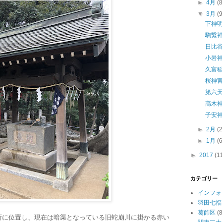
►
4月
(
▼
3月
(
下神
駒繋
日比
小岩
久富
桜神
第六
高木
子安
►
2月
(
►
1月
(
►
2017
(1
カテゴリー
インフォ
羽田七福
葛飾区
(8
所に位置し、現在は暗渠となっている旧蛇崩川に掛かる赤い