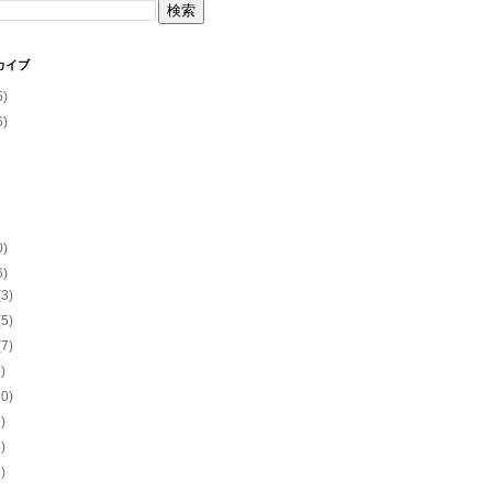
カイブ
5)
6)
0)
6)
(3)
(5)
(7)
5)
10)
7)
8)
6)