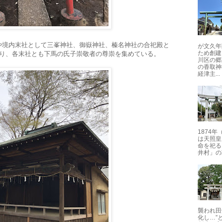
や境内末社として三峯神社、御嶽神社、榛名神社の合祀殿と
が文久年
ため創建
おり、各末社とも下馬の氏子崇敬者の尊崇を集めている。
川区の郷
の香取神
経津主...
1874
は天照皇
命を祀る
井村」の
襲われ田
化し…”