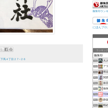
御朱印ラン
にほんブロ
ランキン
谷区下馬４丁目２７−２６
大
1位
ア
2位
和
3位
関
4位
休
5位
御朱印
6位
TO
7位
静
8位
時
9位