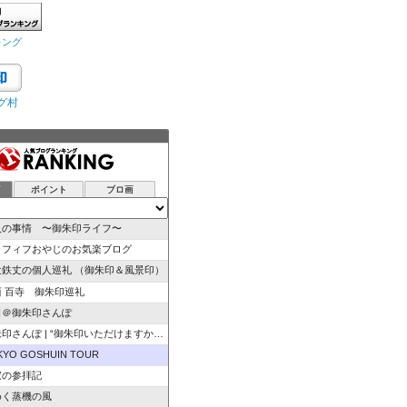
キング
グ村
グ
ポイント
ブロ画
人の事情 〜御朱印ライフ〜
ラフィフおやじのお気楽ブログ
辻鉄丈の個人巡礼 （御朱印＆風景印）
西 百寺 御朱印巡礼
日＠御朱印さんぽ
さんぽ | “御朱印いただけますか”のひと言から始ま…
KYO GOSHUIN TOUR
寂の参拝記
めく蒸機の風