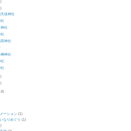
8)
9)
明天祖神社
神社
谷神社
神社
稲荷神社
宮
天榊神社
神社
神社
2)
6)
19)
メーション
(1)
いなりめぐり
(1)
)