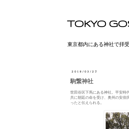
TOKYO GO
東京都内にある神社で拝
2018/03/27
駒繋神社
世田谷区下馬にある神社。平安時代
共に朝廷の命を受け、奥州の安倍
ったと伝えられる。