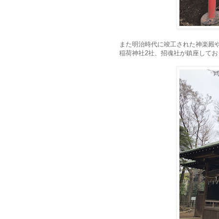
また明治時代に竣工された神楽殿
稲荷神社2社、招魂社が鎮座して