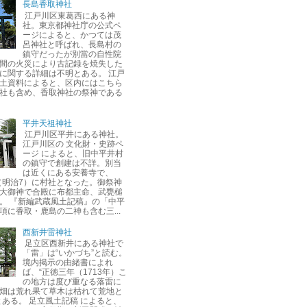
長島香取神社
江戸川区東葛西にある神
社。東京都神社庁の公式ペ
ージによると、かつては茂
呂神社と呼ばれ、長島村の
鎮守だったが別當の自性院
間の火災により古記録を焼失した
に関する詳細は不明とある。 江戸
土資料によると、区内にはこちら
社も含め、香取神社の祭神である
平井天祖神社
江戸川区平井にある神社。
江戸川区の 文化財・史跡ペ
ージ によると、旧中平井村
の鎮守で創建は不詳。別当
は近くにある安養寺で、
年（明治7）に村社となった。御祭神
大御神で合殿に布都主命、武甕槌
。 『新編武蔵風土記稿』の「中平
項に香取・鹿島の二神も含む三...
西新井雷神社
足立区西新井にある神社で
「雷」は“いかづち”と読む。
境内掲示の由緒書によれ
ば、“正徳三年（1713年）こ
の地方は度び重なる落雷に
畑は荒れ果て草木は枯れて荒地と
とある。 足立風土記稿 によると、