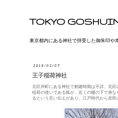
TOKYO GOSHUI
東京都内にある神社で拝受した御朱印や
2018/02/07
王子稲荷神社
北区岸町にある神社で創建時期は不詳。北区
稲荷の使いである狐が、近くの榎の下で身な
るという言い伝えがあり、江戸時代から庶民