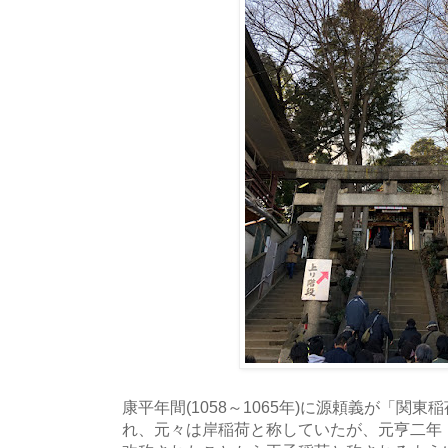
康平年間(1058～1065年)に源頼義が「関
れ、元々は岸稲荷と称していたが、元亨二年（