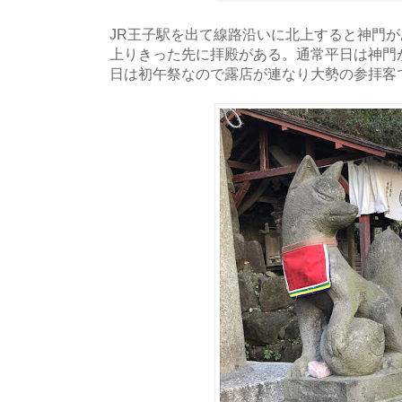
JR王子駅を出て線路沿いに北上すると神門
上りきった先に拝殿がある。通常平日は神門
日は初午祭なので露店が連なり大勢の参拝客