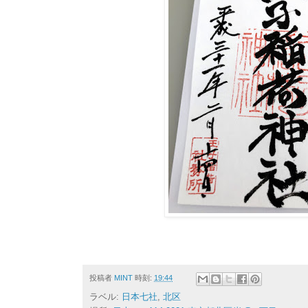
投稿者
MINT
時刻:
19:44
ラベル:
日本七社
,
北区